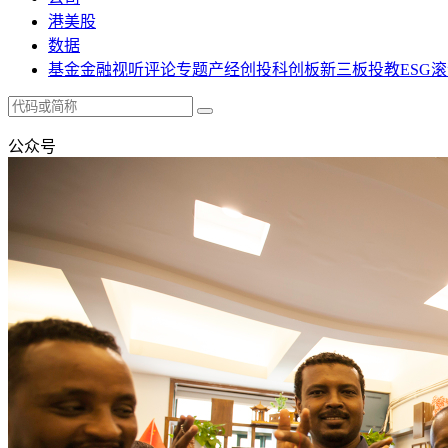
港美股
数据
基金
金融
视听
评论
专题
产经
创投
科创板
新三板
投教
ESG
滚
公众号